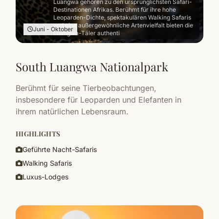
Luangwa gehören zu den ursprünglichsten Safari-
Destinationen Afrikas. Berühmt für ihre hohe
Leoparden-Dichte, spektakulären Walking Safaris
und eine außergewöhnliche Artenvielfalt bieten die
Juni - Oktober
Luangwa-Täler authenti
South Luangwa Nationalpark
Berühmt für seine Tierbeobachtungen,
insbesondere für Leoparden und Elefanten in
ihrem natürlichen Lebensraum.
HIGHLIGHTS
Geführte Nacht-Safaris
Walking Safaris
Luxus-Lodges