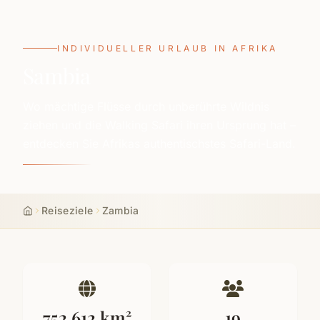
INDIVIDUELLER URLAUB IN AFRIKA
Sambia
Wo mächtige Flüsse durch unberührte Wildnis
ziehen und die Walking Safari ihren Ursprung hat –
entdecken Sie Afrikas authentischstes Safari-Land.
Reiseziele
Zambia
Start
752.612 km²
19