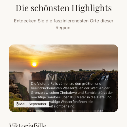
Die schönsten Highlights
Entdecken Sie die faszinierendsten Orte dieser
Region.
Die Victoria Falls zählen zu den größten und
beeindruckendsten Wasserfällen der Welt. An der
Grenze zwischen Zimbabwe und Sambia stürzt der
mächtige Sambesi über 100 Meter in die Tiefe und
erzeugt gewaltige Wasserfontänen, die
Mai - September
kilometerweit sichtbar sind.
Viktoriafälle