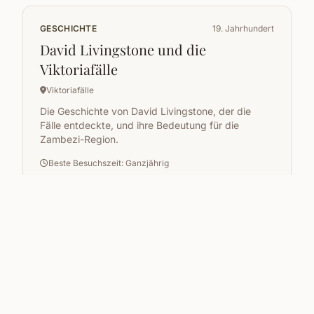
GESCHICHTE
19. Jahrhundert
David Livingstone und die
Viktoriafälle
Viktoriafälle
Die Geschichte von David Livingstone, der die
Fälle entdeckte, und ihre Bedeutung für die
Zambezi-Region.
Beste Besuchszeit: Ganzjährig
KULTUR
Gegenwart
Museen in Lusaka
Lusaka
Entdecken Sie die Kultur und Geschichte Zambias
in den verschiedenen Museen in Lusaka.