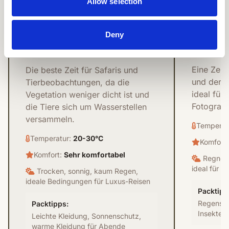
Allow selection
Empfohlen
Novem
Mai - Oktober
Deny
Regenzei
Trockenzeit
Eine Zeit
Die beste Zeit für Safaris und
und der G
Tierbeobachtungen, da die
ideal für
Vegetation weniger dicht ist und
Fotografe
die Tiere sich um Wasserstellen
versammeln.
Temperat
Temperatur:
20-30°C
Komfort
Komfort:
Sehr komfortabel
Regneri
ideal für A
Trocken, sonnig, kaum Regen,
ideale Bedingungen für Luxus-Reisen
Packtipp
Regensch
Packtipps:
Insekten
Leichte Kleidung, Sonnenschutz,
warme Kleidung für Abende