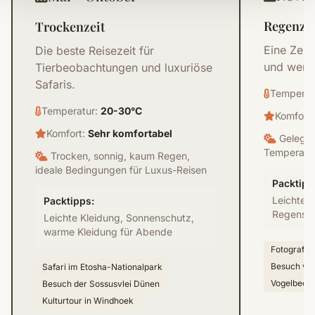
Regenzei
Trockenzeit
Eine Zeit
Die beste Reisezeit für
und wenig
Tierbeobachtungen und luxuriöse
Safaris.
Temperat
Temperatur:
20-30°C
Komfort
Komfort:
Sehr komfortabel
Gelegen
Temperatur
Trocken, sonnig, kaum Regen,
ideale Bedingungen für Luxus-Reisen
Packtipp
Leichte,
Packtipps:
Regensc
Leichte Kleidung, Sonnenschutz,
warme Kleidung für Abende
Fotografie
Besuch von
Safari im Etosha-Nationalpark
Vogelbeob
Besuch der Sossusvlei Dünen
Kulturtour in Windhoek