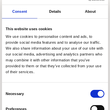
Entdecken Sie unsere handverlesenen Safari-
Consent
Details
About
Reisen für Namibia.
This website uses cookies
We use cookies to personalise content and ads, to
provide social media features and to analyse our traffic.
We also share information about your use of our site with
Mietwagenrundreisen - Selbstfahrer
Mietwa
our social media, advertising and analytics partners who
may combine it with other information that you’ve
provided to them or that they’ve collected from your use
of their services.
ab 4.238 €
Consent
16 Tage
20 Ta
Necessary
Selection
Gegensätze der Wüste
Namibi
Preferences