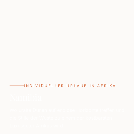
INDIVIDUELLER URLAUB IN AFRIKA
Namibia
Wo uralte Dünen auf endlose Horizonte treffen und
die Stille der Wüste zu einem der kostbarsten
Luxusgüter Afrikas wird.