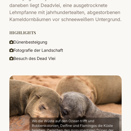
daneben liegt Deadvlei, eine ausgetrocknete
Lehmpfanne mit jahrhundertealten, abgestorbenen
Kameldornbäumen vor schneeweißem Untergrund.
HIGHLIGHTS
Dünenbesteigung
Fotografie der Landschaft
Besuch des Dead Vlei
Wo die Wüste auf den Ozean trifft und
Robbenkolonien, Delfine und Flamingos die Küste
beleben. Zwischen den monumentalen Dünen der