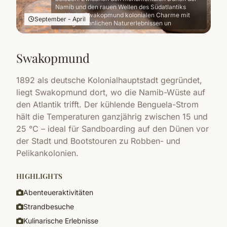
Namib und den rauen Wellen des Südatlantiks
verbindet Swakopmund kolonialen Charme mit
September - April
außergewöhnlichen Naturerlebnissen un
Swakopmund
1892 als deutsche Kolonialhauptstadt gegründet,
liegt Swakopmund dort, wo die Namib-Wüste auf
den Atlantik trifft. Der kühlende Benguela-Strom
hält die Temperaturen ganzjährig zwischen 15 und
25 °C – ideal für Sandboarding auf den Dünen vor
der Stadt und Bootstouren zu Robben- und
Pelikankolonien.
HIGHLIGHTS
Abenteueraktivitäten
Strandbesuche
Kulinarische Erlebnisse