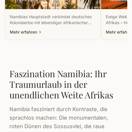
Namibias Hauptstadt verbindet deutsches
Ewige Weite, 
Kolonialerbe mit lebendiger afrikanischer
Afrikas – Hei
Kultur – und bietet den perfekten Auftakt
Wüstentiere.
Mehr erfahren
Mehr erfahre
jeder Namibia-Rundreise.
Faszination Namibia: Ihr
Traumurlaub in der
unendlichen Weite Afrikas
Namibia fasziniert durch Kontraste, die
sprachlos machen: Die monumentalen,
roten Dünen des Sossusvlei, die raue