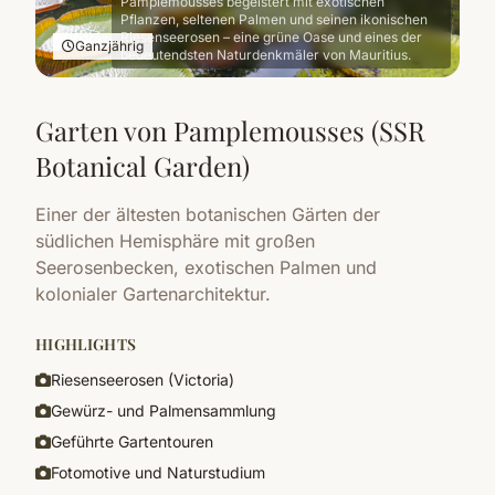
Pamplemousses begeistert mit exotischen
Pflanzen, seltenen Palmen und seinen ikonischen
Riesenseerosen – eine grüne Oase und eines der
Ganzjährig
bedeutendsten Naturdenkmäler von Mauritius.
Garten von Pamplemousses (SSR
Botanical Garden)
Einer der ältesten botanischen Gärten der
südlichen Hemisphäre mit großen
Seerosenbecken, exotischen Palmen und
kolonialer Gartenarchitektur.
HIGHLIGHTS
Riesenseerosen (Victoria)
Gewürz- und Palmensammlung
Geführte Gartentouren
Fotomotive und Naturstudium