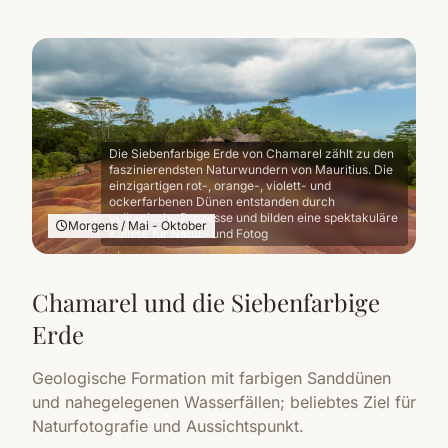
Die Siebenfarbige Erde von Chamarel zählt zu den
faszinierendsten Naturwundern von Mauritius. Die
einzigartigen rot-, orange-, violett- und
ockerfarbenen Dünen entstanden durch
vulkanische Prozesse und bilden eine spektakuläre
Morgens / Mai - Oktober
Kulisse für Natur- und Fotog
Chamarel und die Siebenfarbige
Erde
Geologische Formation mit farbigen Sanddünen
und nahegelegenen Wasserfällen; beliebtes Ziel für
Naturfotografie und Aussichtspunkt.