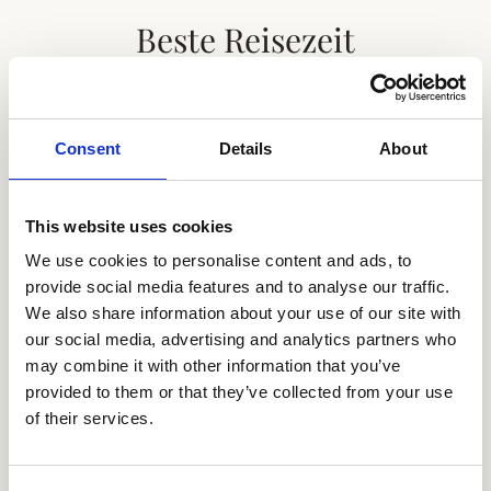
Beste Reisezeit
Informationen zur besten Reisezeit für diese
Region.
Consent
Details
About
Empfohlen
This website uses cookies
Novem
Mai - Oktober
We use cookies to personalise content and ads, to
provide social media features and to analyse our traffic.
Sommer 
Trockenzeit / Winter
We also share information about your use of our site with
Wärmer u
Kühler und trockener Zeitraum mit
our social media, advertising and analytics partners who
gelegentl
moderaten Temperaturen,
may combine it with other information that you’ve
erhöhtem 
weniger Luftfeuchte und
provided to them or that they’ve collected from your use
einzelnen
geringerer Zyklon-Gefahr. Ideal
of their services.
Strandur
für Outdoor-Aktivitäten,
exklusive
Wassersport und