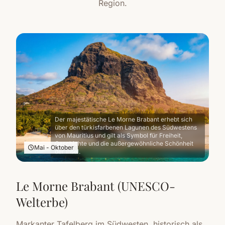
Region.
Der majestätische Le Morne Brabant erhebt sich
über den türkisfarbenen Lagunen des Südwestens
von Mauritius und gilt als Symbol für Freiheit,
Geschichte und die außergewöhnliche Schönheit
Mai - Oktober
der Insel.
Le Morne Brabant (UNESCO-
Welterbe)
Markanter Tafelberg im Südwesten, historisch als