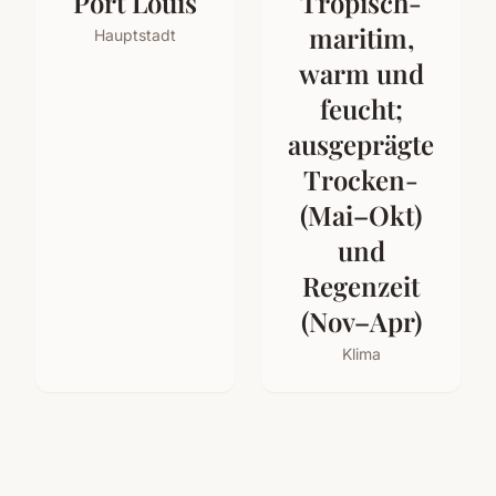
Port Louis
Tropisch-
maritim,
Hauptstadt
warm und
feucht;
ausgeprägte
Trocken-
(Mai–Okt)
und
Regenzeit
(Nov–Apr)
Klima