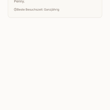
Penny.
Beste Besuchszeit: Ganzjährig
KULTUR / NATUR
Kolonialzeit
Sir Seewoosagur Ramgoolam
Botanical Garden (Pamplemousses)
Pamplemousses
Historischer botanischer Garten mit kolonialem
Erbe, angelegten Palmengängen und
wissenschaftlicher Bedeutung seit dem 18.
Jahrhundert.
Beste Besuchszeit: Ganzjährig