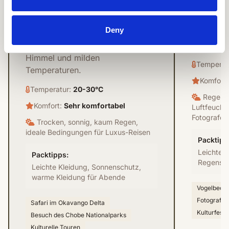
Regenzei
Trockenzeit
Deny
Die Lands
Die beste Zeit für
sind eini
Tierbeobachtungen mit klarem
Himmel und milden
Temperat
Temperaturen.
Komfort
Temperatur:
20-30°C
Regens
Komfort:
Sehr komfortabel
Luftfeuchti
Fotografen
Trocken, sonnig, kaum Regen,
ideale Bedingungen für Luxus-Reisen
Packtipp
Leichte,
Packtipps:
Regensc
Leichte Kleidung, Sonnenschutz,
warme Kleidung für Abende
Vogelbeob
Fotografie
Safari im Okavango Delta
Kulturfeste
Besuch des Chobe Nationalparks
Kulturelle Touren