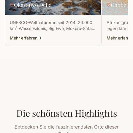
Okavango Delta
Chobe Na
UNESCO-Weltnaturerbe seit 2014: 20.000
Afrikas größt
km² Wasserwildnis, Big Five, Mokoro-Safaris
legendäre Bo
und exklusive Fly-In Camps im größten
Fluss und Big
Mehr erfahren
Mehr erfahre
Binnendelta der Erde.
km von den Vi
Die schönsten Highlights
Entdecken Sie die faszinierendsten Orte dieser