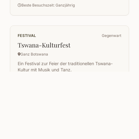
Beste Besuchszeit: Ganzjährig
FESTIVAL
Gegenwart
Tswana-Kulturfest
Ganz Botswana
Ein Festival zur Feier der traditionellen Tswana-
Kultur mit Musik und Tanz.
Beste Besuchszeit: September
NATUR
Gegenwart
Historische Stätte von Khama Rhino
Sanctuary
Serowe