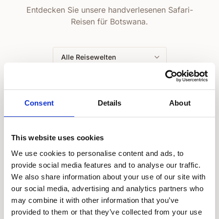
Entdecken Sie unsere handverlesenen Safari-
Reisen für Botswana.
Fly-in Safaris
Kleing
Consent
Details
About
This website uses cookies
We use cookies to personalise content and ads, to
provide social media features and to analyse our traffic.
ab 11.586 €
8 Tage
10 Ta
We also share information about your use of our site with
our social media, advertising and analytics partners who
may combine it with other information that you’ve
Botswana at its Best
Botsw
provided to them or that they’ve collected from your use