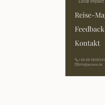
Local Impact
Reise-Ma
Feedback
Kontakt
+49 89 5808041
info@jacana.de