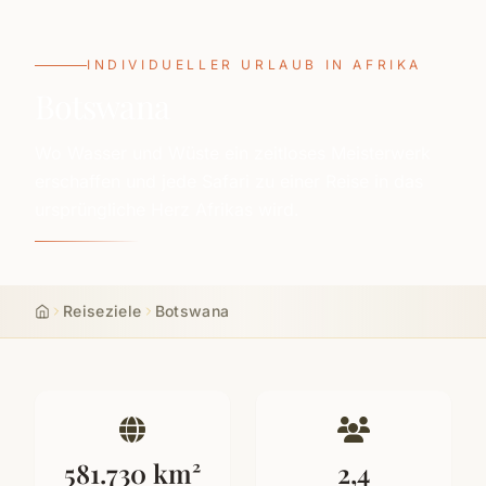
INDIVIDUELLER URLAUB IN AFRIKA
Botswana
Wo Wasser und Wüste ein zeitloses Meisterwerk
erschaffen und jede Safari zu einer Reise in das
ursprüngliche Herz Afrikas wird.
Reiseziele
Botswana
Start
581.730 km²
2,4