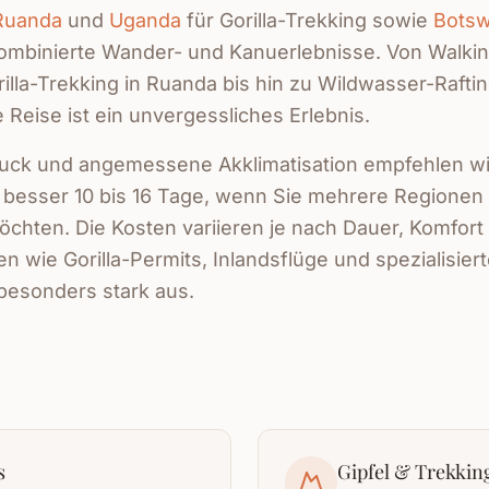
Ruanda
und
Uganda
für Gorilla-Trekking sowie
Bots
kombinierte Wander- und Kanuerlebnisse. Von Walki
rilla-Trekking in Ruanda bis hin zu Wildwasser-Rafti
 Reise ist ein unvergessliches Erlebnis.
druck und angemessene Akklimatisation empfehlen w
, besser 10 bis 16 Tage, wenn Sie mehrere Regionen
öchten. Die Kosten variieren je nach Dauer, Komfor
en wie Gorilla-Permits, Inlandsflüge und spezialisier
besonders stark aus.
s
Gipfel & Trekkin