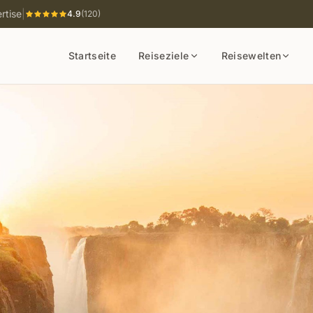
rtise
|
4.9
(120)
Startseite
Reiseziele
Reisewelten