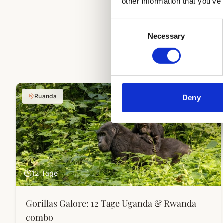
other information that you’ve
Consent
Necessary
Selection
Ruanda
Deny
12 Tage
Gorillas Galore: 12 Tage Uganda & Rwanda
combo