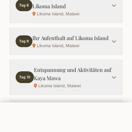
Likoma Island
Tag 8
Likoma Island, Malawi
Ihr Aufenthalt auf Likoma Island
Tag 9
Likoma Island, Malawi
Entspannung und Aktivitäten auf
Kaya Mawa
Tag 10
Likoma Island, Malawi
Ein freier Tag am See
Tag 11
Auf Anfrage
Anfragen
Likoma Island, Malawi