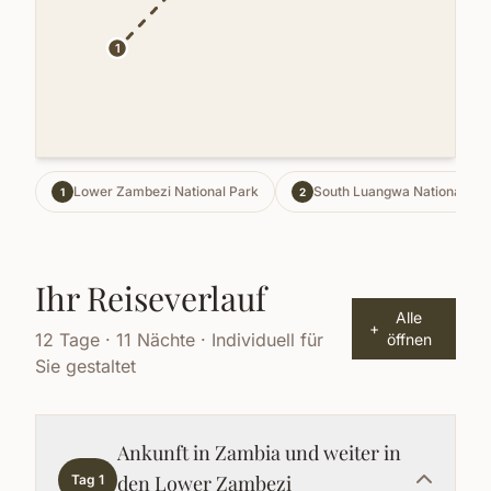
1
Lower Zambezi National Park
South Luangwa National Par
1
2
Ihr Reiseverlauf
Alle
+
12 Tage · 11 Nächte · Individuell für
öffnen
Sie gestaltet
Ankunft in Zambia und weiter in
den Lower Zambezi
Tag 1