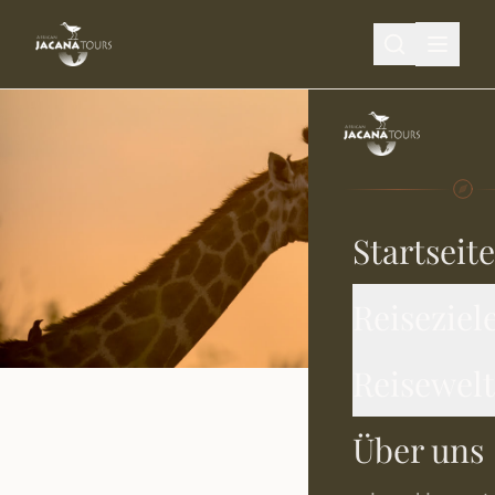
Zum Hauptinhalt springen
Startseite
Reiseziel
Reisewel
Über uns