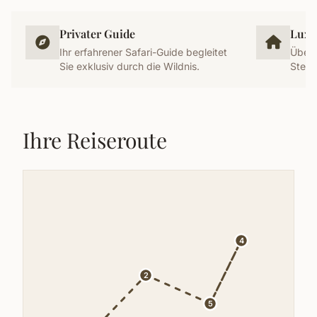
Privater Guide
Luxu
Ihr erfahrener Safari-Guide begleitet
Übern
Sie exklusiv durch die Wildnis.
Stern
Ihre Reiseroute
4
2
3
5