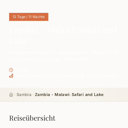
12 Tage / 11 Nächte
Zambia - Malawi: Safari and
Lake
Zwischen Flusswildnis und Inselruhe – Flugsafari in
Sambia mit Ausklang am Malawi See
12 Tage
Lusaka, Lower Zambezi National Park, South Luangwa
National Park, Lilongwe, Likoma Island (Lake Malawi)
Sambia
Zambia - Malawi: Safari and Lake
Start
Reiseübersicht